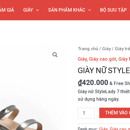
ẢM GIÁ
GIÀY
SẢN PHẨM KHÁC
BỘ SƯU TẬP
Giày
Trang chủ
/
Giày
/
Giày tr
nữ
Giày
,
Giày cao gót
,
Giày
StyleLady
GIÀY NỮ STYLE
7
số
₫
420.000
& Free Sh
lượng
Giày nữ StyleLady 7 thiết
sử dụng hàng ngày.
THÊM VÀO 
Danh mục:
Giày
,
Giày cao g