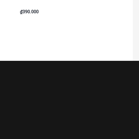
₫
390.000