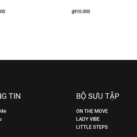
000
₫
410.000
G TIN
BỘ SƯU TẬP
rMe
ON THE MOVE
u
LADY VIBE
LITTLE STEPS