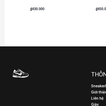
₫
430.000
₫
450.
THÔN
Sneake
Giới thiệ
Liên hệ
Giày