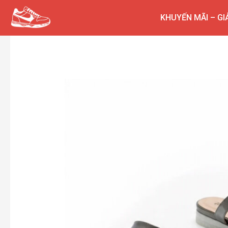
Nhảy
KHUYẾN MÃI – GI
tới
nội
dung