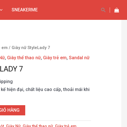
Tìm
SNEAKERME
kiếm
ẻ em
/ Giày nữ StyleLady 7
 Nữ
,
Giày thể thao nữ
,
Giày trẻ em
,
Sandal nữ
LADY 7
ipping
 kế hiện đại, chất liệu cao cấp, thoải mái khi
GIỎ HÀNG
ót
,
Giày Nữ
,
Giày thể thao nữ
,
Giày trẻ em
,